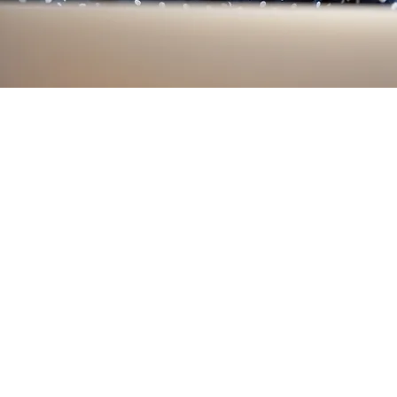
Nos
emplacements
Horn
Hearst
Assist
1435 rue Front
Visite 
Hearst, ON P0L 1N0
705 3
705 372-1070
info@pecpe.ca
info@p