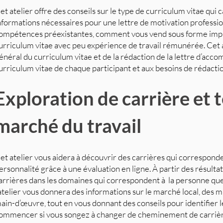
et atelier offre des conseils sur le type de curriculum vitae qui 
nformations nécessaires pour une lettre de motivation professi
ompétences préexistantes, comment vous vend sous forme im
urriculum vitae avec peu expérience de travail rémunérée. Cet at
énéral du curriculum vitae et de la rédaction de la lettre d’acc
urriculum vitae de chaque participant et aux besoins de rédact
Exploration de carrière et
marché du travail
et atelier vous aidera à découvrir des carrières qui corresponde
ersonnalité grâce à une évaluation en ligne. À partir des résulta
arrières dans les domaines qui correspondent à la personne que
’atelier vous donnera des informations sur le marché local, des mi
ain-d’œuvre, tout en vous donnant des conseils pour identifier le
ommencer si vous songez à changer de cheminement de carrièr