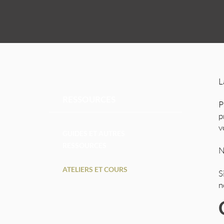
L
RESSOURCES
P
p
v
GUIDES ET AUTRES
RESSOURCES
N
ATELIERS ET COURS
S
n