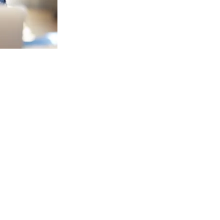
epayne
ance virtuelle
sur place, si nécessaire.
72-1070
ecpe.ca