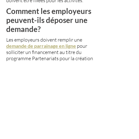
doivent être fixées pour les activités.
Comment les employeurs
peuvent-ils déposer une
demande?
Les employeurs doivent remplir une
demande de parrainage en ligne
pour
solliciter un financement au titre du
programme Partenariats pour la création
d’emplois de l’Ontario.
Si vous avez besoin d'aide pour remplir
votre demande de parrainage, veuillez
communiquer avec le Centre de contact
d'Emploi Ontario. Appelez sans frais
(sans frais):
1-800-387-5656
ou par le
numéro ATS:
1-866-533-6339
ou par
courriel à
contacteo@ontario.ca
.
Nos emplacements